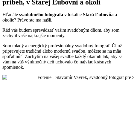
príbeh, v Starej Ľubovni a okolí
Hľadáte
svadobného fotografa
v lokalite
Stará Ľubovňa
a
okolie? Práve ste ma našli.
Rád vás budem sprevádzať vašim svadobným dňom, aby som
zachytil vaše najkrajšie momenty.
Som mladý a energický profesionálny svadobný fotograf. Či už
pripravujete tradičnú alebo modernú svadbu, môžete sa na mňa
spoľahnúť. Zachytím na vašej svadbe každý okamih tak, aby sa
vám na váš výnimočný deň uchovalo čo najviac krásnych
spomienok.