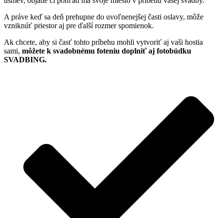
úsmev, objatie či pohľad má svoje miesto v príbehu vašej svadby.
A práve keď sa deň prehupne do uvoľnenejšej časti oslavy, môže
vzniknúť priestor aj pre ďalší rozmer spomienok.
Ak chcete, aby si časť tohto príbehu mohli vytvoriť aj vaši hostia
sami,
môžete k svadobnému foteniu doplniť aj fotobúdku
SVADBING.