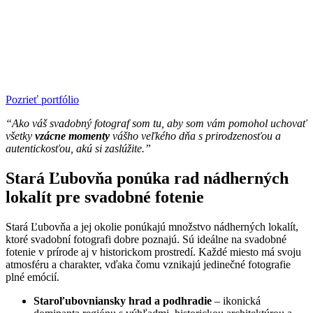
Pozrieť portfólio
“Ako váš svadobný fotograf som tu, aby som vám pomohol uchovať
všetky
vzácne momenty
vášho veľkého dňa s prirodzenosťou a
autentickosťou, akú si zaslúžite.”
Stará Ľubovňa ponúka rad nádherných
lokalít pre svadobné fotenie
Stará Ľubovňa a jej okolie ponúkajú množstvo nádherných lokalít,
ktoré svadobní fotografi dobre poznajú. Sú ideálne na svadobné
fotenie v prírode aj v historickom prostredí. Každé miesto má svoju
atmosféru a charakter, vďaka čomu vznikajú jedinečné fotografie
plné emócií.
Staroľubovniansky hrad a podhradie
– ikonická