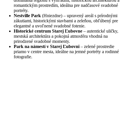
dominanta regiónu s výhľadmi, historickou architektúrou a
romantickým prostredím, ideálna pre nadčasové svadobné
portréty.
Nestville Park
(Hniezdne) – upravený areál s prírodnými
zákutiami, historickými stavbami a zeleňou, obľúbený pre
elegantné a uvoľnené svadobné fotenie.
Historické centrum Starej Ľubovne
– autentické uličky,
mestská architektúra a pokojná atmosféra vhodná na
prirodzené svadobné momenty.
Park na námestí v Starej Ľubovni
– zelené prostredie
priamo v centre mesta, ideálne na jemné portréty a rodinné
fotografie.