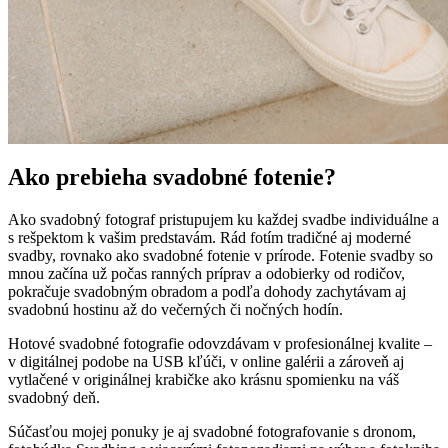
Ako prebieha svadobné fotenie?
Ako svadobný fotograf pristupujem ku každej svadbe individuálne a
s rešpektom k vašim predstavám. Rád fotím tradičné aj moderné
svadby, rovnako ako svadobné fotenie v prírode. Fotenie svadby so
mnou začína už počas ranných príprav a odobierky od rodičov,
pokračuje svadobným obradom a podľa dohody zachytávam aj
svadobnú hostinu až do večerných či nočných hodín.
Hotové svadobné fotografie odovzdávam v profesionálnej kvalite –
v digitálnej podobe na USB kľúči, v online galérii a zároveň aj
vytlačené v originálnej krabičke ako krásnu spomienku na váš
svadobný deň.
Súčasťou mojej ponuky je aj svadobné fotografovanie s dronom,