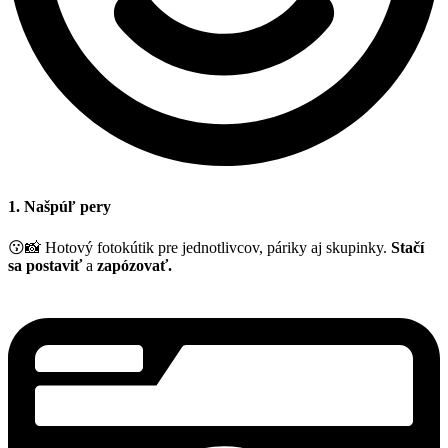
1. Našpúľ pery
😗📸 Hotový fotokútik pre jednotlivcov, páriky aj skupinky.
Stačí
sa postaviť
a
zapózovať.