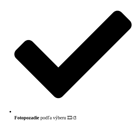
Fotopozadie
podľa výberu 🎞️🎨