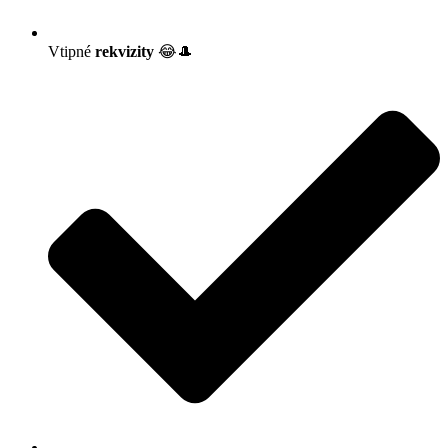
Vtipné
rekvizity
😂🎩