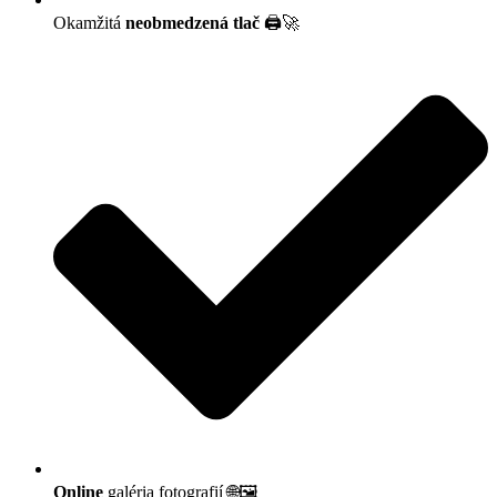
Okamžitá
neobmedzená tlač
🖨️🚀
Online
galéria fotografií 🌐🖼️